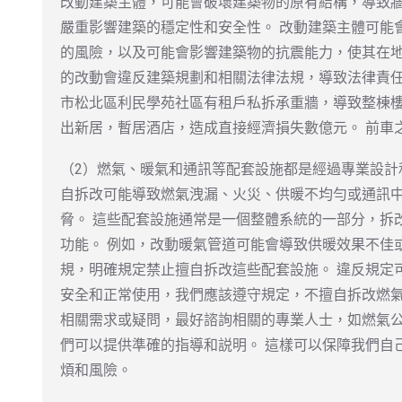
改動建築主體，可能會破壞建築物的原有結構，導致
嚴重影響建築的穩定性和安全性。 改動建築主體可能
的風險，以及可能會影響建築物的抗震能力，使其在地
的改動會違反建築規劃和相關法律法規，導致法律責任和
市松北區利民學苑社區有租戶私拆承重牆，導致整棟樓
出新居，暫居酒店，造成直接經濟損失數億元。 前車
（2）燃氣、暖氣和通訊等配套設施都是經過專業設計
自拆改可能導致燃氣洩漏、火災、供暖不均勻或通訊
脅。 這些配套設施通常是一個整體系統的一部分，拆
功能。 例如，改動暖氣管道可能會導致供暖效果不佳
規，明確規定禁止擅自拆改這些配套設施。 違反規定
安全和正常使用，我們應該遵守規定，不擅自拆改燃氣
相關需求或疑問，最好諮詢相關的專業人士，如燃氣
們可以提供準確的指導和説明。 這樣可以保障我們自
煩和風險。