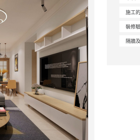
施工
裝修
隔牆